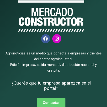
F
I
a
n
c
s
e
t
Agronoticias es un medio que conecta a empresas y clientes
b
a
o
g
del sector agroindustrial.
o
r
Edición impresa, salida mensual, distribución nacional y
k
a
gratuita.
m
¿Querés que tu empresa aparezca en el
portal?
Contactar