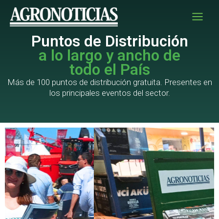
Ir
al
contenido
Puntos de Distribución
a lo largo y ancho de
todo el País
Más de 100 puntos de distribución gratuita. Presentes en
los principales eventos del sector.