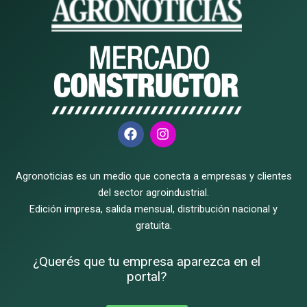
F
I
a
n
c
s
e
t
Agronoticias es un medio que conecta a empresas y clientes
b
a
o
g
del sector agroindustrial.
o
r
Edición impresa, salida mensual, distribución nacional y
k
a
gratuita.
m
¿Querés que tu empresa aparezca en el
portal?