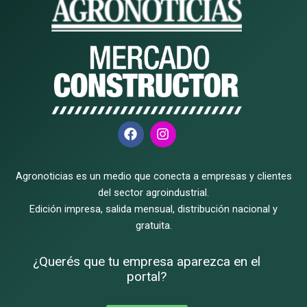
F
I
a
n
c
s
e
t
Agronoticias es un medio que conecta a empresas y clientes
b
a
o
g
del sector agroindustrial.
o
r
Edición impresa, salida mensual, distribución nacional y
k
a
gratuita.
m
¿Querés que tu empresa aparezca en el
portal?